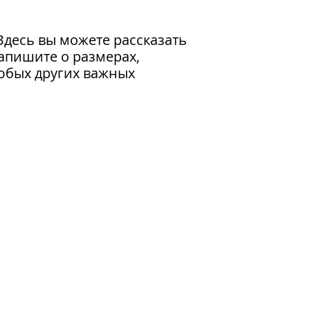
политика доставки
клиентов, и они бу
вашем магазине.
Здесь вы можете рассказать 
апишите о размерах, 
юбых других важных 
ица Таганская, дом 15, строение 2 т
Подпишитесь на новости
Мы в соцсетях: