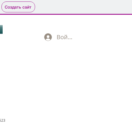
Создать сайт
Войти
499 702 01 09
523