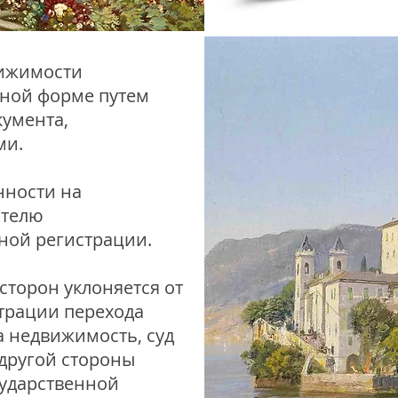
вижимости
нной форме путем
кумента,
ми.
нности на
ателю
ной регистрации.
 сторон уклоняется от
трации перехода
а недвижимость, суд
другой стороны
сударственной