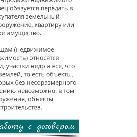
ец обязуется передать в
купателя земельный
сооружение, квартиру или
ое имущество.
щам (недвижимое
жимость) относятся
, участки недр и все, что
землей, то есть объекты,
орых без несоразмерного
ению невозможно, в том
оружения, объекты
троительства.
аботу с договором