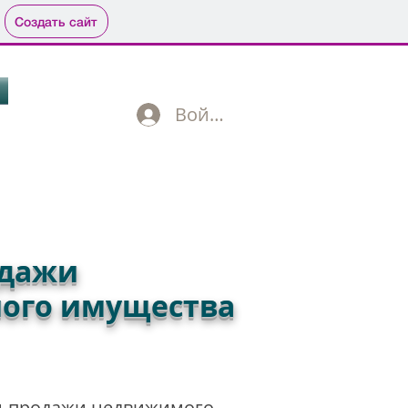
Создать сайт
Войти
499 702 01 09
одажи
ого имущества
ли-продажи недвижимого