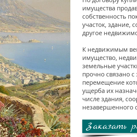
имущества продав
собственность по
участок, здание, 
другое недвижим
К недвижимым ве
имущество, недви
земельные участки
прочно связано с 
перемещение кот
ущерба их назнач
числе здания, со
незавершенного с
Заказать р