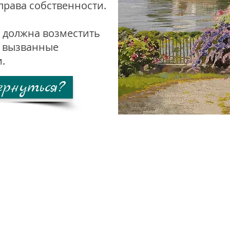
права собственности.
 должна возместить
, вызванные
.
ернуться?
ица Таганская, дом 15, строение 2 т
Подпишитесь на новости